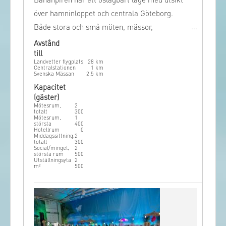
Bananpiren har ett oslagbart läge med utsikt
över hamninloppet och centrala Göteborg.
Både stora och små möten, mässor,
seminarium, mässor, konserter och
Avstånd
till
evenemang – inomhus såväl som utomhus –
Landvetter flygplats
28
km
välkomnas.
Centralstationen
1
km
Svenska Mässan
2,5
km
Kapacitet
(gäster)
Mötesrum,
2
totalt
300
Mötesrum,
1
största
400
Hotellrum
0
Middagssittning,
2
totalt
300
Social/mingel,
2
största rum
500
Utställningsyta
2
m²
500