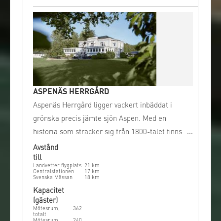
ASPENÄS HERRGÅRD
Aspenäs Herrgård ligger vackert inbäddat i
grönska precis jämte sjön Aspen. Med en
historia som sträcker sig från 1800-talet finns
det mycket att upptäcka. Här finns utrymme
Avstånd
till
för både stora konferenser och mindre
Landvetter flygplats
21
km
sammankomster.
Centralstationen
17
km
Svenska Mässan
18
km
Kapacitet
(gäster)
Mötesrum,
362
totalt
Mötesrum,
240