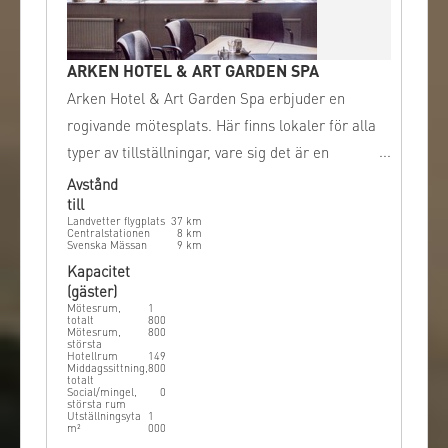
ARKEN HOTEL & ART GARDEN SPA
Arken Hotel & Art Garden Spa erbjuder en
rogivande mötesplats. Här finns lokaler för alla
typer av tillställningar, vare sig det är en
konferens, mässa eller fest.
Avstånd
till
Landvetter flygplats
37
km
Centralstationen
8
km
Svenska Mässan
9
km
Kapacitet
(gäster)
Mötesrum,
1
totalt
800
Mötesrum,
800
största
Hotellrum
149
Middagssittning,
800
totalt
Social/mingel,
0
största rum
Utställningsyta
1
m²
000