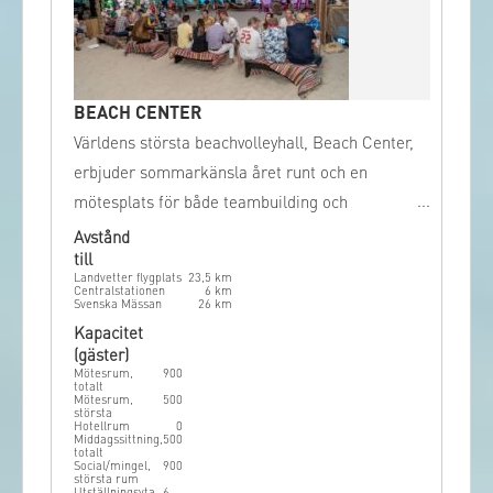
BEACH CENTER
Världens största beachvolleyhall, Beach Center,
erbjuder sommarkänsla året runt och en
mötesplats för både teambuilding och
konferens. Här bjuds en unik möjlighet att
Avstånd
till
kombinera nytta för den personliga hälsan,
Landvetter flygplats
23,5
km
med nytta för företaget.
Centralstationen
6
km
Svenska Mässan
26
km
Kapacitet
(gäster)
Mötesrum,
900
totalt
Mötesrum,
500
största
Hotellrum
0
Middagssittning,
500
totalt
Social/mingel,
900
största rum