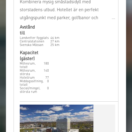
Kombinera mysig småstadsidyll med
storstadens utbud. Hotellet är en perfekt
utgångspunkt med parker, golfbanor och
stränder precis runt hörnet. Pendeltåget går
Avstånd
till
praktiskt taget utanför dörren så det är lätt
Landvetter flygplats
46
km
och smidigt att ta sig in till Göteborg.
Centralstationen
27
km
Svenska Mässan
25
km
Kapacitet
(gäster)
Mötesrum,
180
totalt
Mötesrum,
140
största
Hotellrum
77
Middagssittning,
0
totalt
Social/mingel,
0
största rum