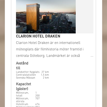
CLARION HOTEL DRAKEN
Clarion Hotel Draken är en internationell
mötesplats där filmhistoria möter framtid i
centrala Göteborg. Landmärket är också
stadens högsta hotell och omdefinierar
Avstånd
till
stadens silhuett.
Landvetter flygplats
27
km
Centralstationen
1,5
km
Svenska Mässan
2
km
Kapacitet
(gäster)
Mötesrum,
1
totalt
200
Mötesrum,
707
största
Hotellrum
474