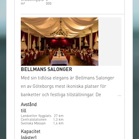
Utställningsyta
6
m²
000
BELLMANS SALONGER
Med sin tidlösa elegans är Bellmans Salonger
en av Göteborgs mest ikoniska platser för
banketter och festliga tillställningar. De
vackert restaurerade salongerna förenar
Avstånd
till
klassisk charm med modern funktionalitet
Landvetter flygplats
27
km
mitt i staden.
Centralstationen
1,3
km
Svenska Mässan
1,4
km
Kapacitet
(gäster)