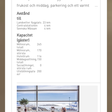
frukost och middag, parkering och ett varmt
välkomnande för alla övernattande gäster.
Avstånd
till
Landvetter flygplats
23
km
Centralstationen
4
km
Svenska Mässan
4
km
Kapacitet
(gäster)
Mötesrum,
265
totalt
Mötesrum,
170
största
Hotellrum
116
Middagssittning,
150
totalt
Social/mingel,
0
största rum
Utställningsyta
200
m²