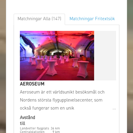
Matchningar Alla
(147)
Matchningar Fritextsök
AEROSEUM
Aeroseum är ett världsunikt besöksmål och
Nordens största flygupplevelsecenter, som
också fungerar som en unik
konferensanläggning. Flyghistoria och nutid
Avstånd
till
möts i denna spektakulära, underjordiska
Landvetter flygplats
36
km
miljö, som tidigare var ett topphemligt militärt
Centralstationen
9
km