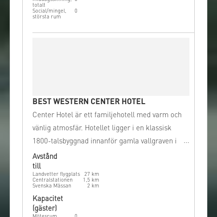
totalt
Social/mingel,
0
största rum
BEST WESTERN CENTER HOTEL
Center Hotel är ett familjehotell med varm och
vänlig atmosfär. Hotellet ligger i en klassisk
1800-talsbyggnad innanför gamla vallgraven i
centrala Göteborg, mitt emellan Avenyn och
Avstånd
till
shopping i Nordstan och hippa Linnéstaden.
Landvetter flygplats
27
km
Med personlig service dygnet runt erbjuds rum
Centralstationen
1,5
km
Svenska Mässan
2
km
för alla tillfällen; enkel-, dubbel- eller
Kapacitet
familjerum.
(gäster)
Mötesrum,
0