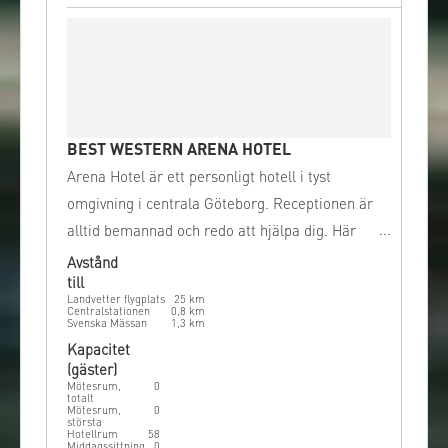
BEST WESTERN ARENA HOTEL
Arena Hotel är ett personligt hotell i tyst
omgivning i centrala Göteborg. Receptionen är
alltid bemannad och redo att hjälpa dig. Här
bjuds det på kaffe, te och kakor dygnet runt.
Avstånd
till
Landvetter flygplats
25
km
Centralstationen
0,8
km
Svenska Mässan
1,3
km
Kapacitet
(gäster)
Mötesrum,
0
totalt
Mötesrum,
0
största
Hotellrum
58
Middagssittning,
0