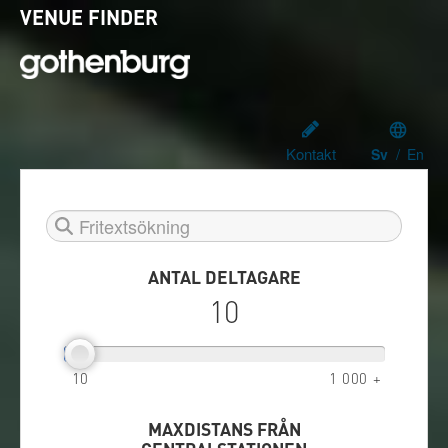
VENUE FINDER
Choose
langua
/
Kontakt
Sv
En
ANTAL DELTAGARE
10
10
1 000 +
MAXDISTANS FRÅN