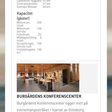
Landvetter flygplats
92
km
Centralstationen
47
km
Svenska Mässan
48
km
Kapacitet
(gäster)
Mötesrum,
250
totalt
Mötesrum,
150
största
Hotellrum
24
Middagssittning,
0
totalt
Social/mingel,
150
största rum
Utställningsyta
100
m²
BURGÅRDENS KONFERENSCENTER
Burgårdens Konferenscenter ligger mitt på
evenemangsstråket i hjärtat av Göteborg.