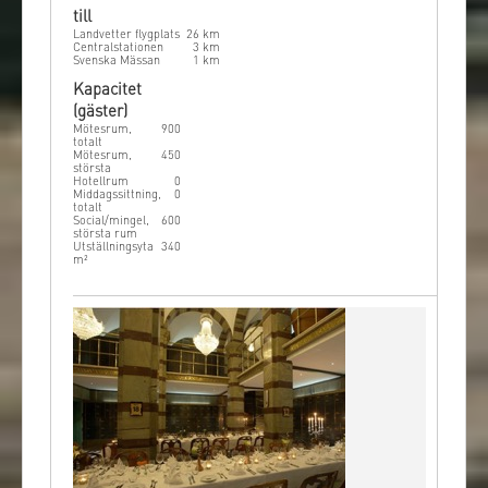
till
Götaplatsen. Här finns lokaler som passar för
Landvetter flygplats
26
km
alla önskemål vare sig det gäller konferenser,
Centralstationen
3
km
Svenska Mässan
1
km
seminarium, mässor, banketter eller
Kapacitet
kundevenemang.
(gäster)
Mötesrum,
900
totalt
Mötesrum,
450
största
Hotellrum
0
Middagssittning,
0
totalt
Social/mingel,
600
största rum
Utställningsyta
340
m²