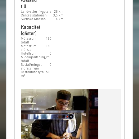
Avstånd
till
Landvetter flygplats
28
km
Centralstationen
3,5
km
Svenska Mässan
4
km
Kapacitet
(gäster)
Mötesrum,
180
totalt
Mötesrum,
180
största
Hotellrum
0
Middagssittning,
250
totalt
Social/mingel,
0
största rum
Utställningsyta
500
m²