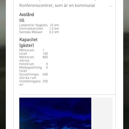
Konferenscentret, som är en kommunal
verksamhet, välkomnar alla sorters
Avstånd
till
konferenser men servar huvudsakligen
Landvetter flygplats
24
km
stadens organisationer och andra myndigheter.
Centralstationen
1,5
km
Svenska Mässan
0,2
km
Kapacitet
(gäster)
Mötesrum,
1
totalt
100
Mötesrum,
800
största
Hotellrum
0
Middagssittning,
0
totalt
Social/mingel,
600
största rum
Utställningsyta
250
m²