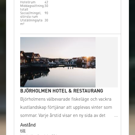
Hotellrum
42
Middagssittning,
50
totalt
Social/mingel,
90
största rum
Utställningsyta
30
m²
BJÖRHOLMEN HOTEL & RESTAURANG
Björholmens välbevarade fiskeläge och vackra
kustlandskap förtjänar att upplevas vinter som
sommar. Varje årstid visar en ny sida av det
dramatiska landskapet med havet och
Avstånd
till
bohusbergen.