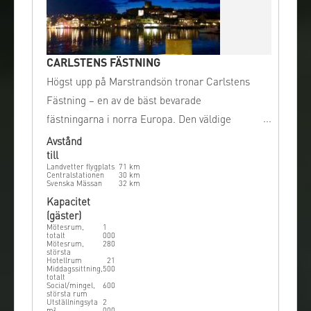
CARLSTENS FÄSTNING
Högst upp på Marstrandsön tronar Carlstens
Fästning – en av de bäst bevarade
fästningarna i norra Europa. Den väldige
väktaren har skyddat den lilla trästaden
Avstånd
till
nedanför i mer än 300 år.
Landvetter flygplats
71
km
Centralstationen
30
km
Svenska Mässan
32
km
Kapacitet
(gäster)
Mötesrum,
1
totalt
000
Mötesrum,
280
största
Hotellrum
21
Middagssittning,
500
totalt
Social/mingel,
600
största rum
Utställningsyta
2