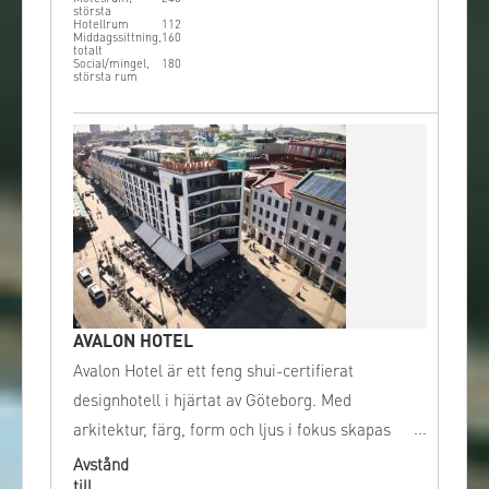
största
Hotellrum
112
Middagssittning,
160
totalt
Social/mingel,
180
största rum
AVALON HOTEL
Avalon Hotel är ett feng shui-certifierat
designhotell i hjärtat av Göteborg. Med
arkitektur, färg, form och ljus i fokus skapas
en unik atmosfär, i restaurangen, på
Avstånd
till