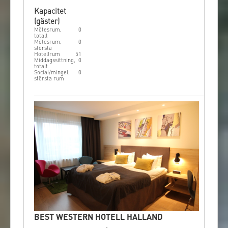
Kapacitet
(gäster)
Mötesrum,
0
totalt
Mötesrum,
0
största
Hotellrum
51
Middagssittning,
0
totalt
Social/mingel,
0
största rum
BEST WESTERN HOTELL HALLAND