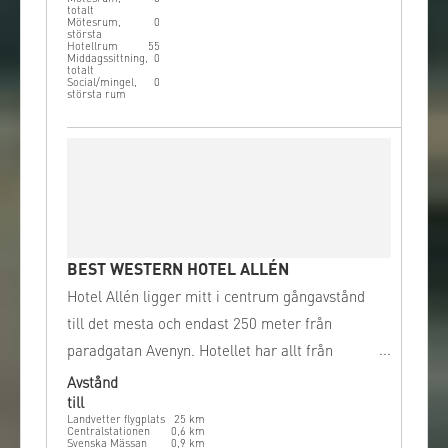
totalt
Mötesrum,
0
största
Hotellrum
55
Middagssittning,
0
totalt
Social/mingel,
0
största rum
BEST WESTERN HOTEL ALLÉN
Hotel Allén ligger mitt i centrum gångavstånd
till det mesta och endast 250 meter från
paradgatan Avenyn. Hotellet har allt från
enkelrum till stora familjerum. Med god
Avstånd
till
service och kaffe, te och kakor dygnet runt
Landvetter flygplats
25
km
utan kostnad erbjuds en trivsam miljö.
Centralstationen
0,6
km
Svenska Mässan
0,9
km