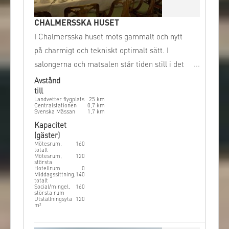
CHALMERSSKA HUSET
I Chalmersska huset möts gammalt och nytt
på charmigt och tekniskt optimalt sätt. I
salongerna och matsalen står tiden still i det
tidlösa och vackra, men i konferens- och
Avstånd
till
grupprummen har tekniken införts på ett
Landvetter flygplats
25
km
modernt och diskret sätt.
Centralstationen
0,7
km
Svenska Mässan
1,7
km
Kapacitet
(gäster)
Mötesrum,
160
totalt
Mötesrum,
120
största
Hotellrum
0
Middagssittning,
140
totalt
Social/mingel,
160
största rum
Utställningsyta
120
m²