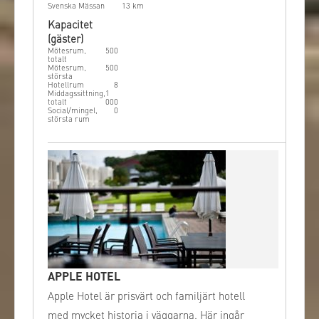
Svenska Mässan
13
km
bergrum.
Kapacitet
(gäster)
Mötesrum,
500
totalt
Mötesrum,
500
största
Hotellrum
8
Middagssittning,
1
totalt
000
Social/mingel,
0
största rum
APPLE HOTEL
Apple Hotel är prisvärt och familjärt hotell
med mycket historia i väggarna. Här ingår