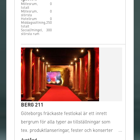
Mötesrum,
0
totalt
Mötesrum,
0
största
Hotellrum
0
Middagssittning,
250
totalt
Social/mingel,
300
största rum
BERG 211
Göteborgs fräckaste festlokal är ett inrett
bergrum för alla typer av tillställningar som
tex. produktlanseringar, fester och konserter
eller möten.