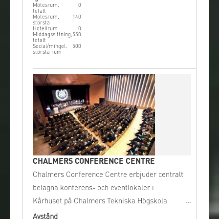
Mötesrum,
0
totalt
Mötesrum,
140
största
Hotellrum
0
Middagssittning,
550
totalt
Social/mingel,
500
största rum
CHALMERS CONFERENCE CENTRE
Chalmers Conference Centre erbjuder centralt
belägna konferens- och eventlokaler i
Kårhuset på Chalmers Tekniska Högskola
endast ett stenkast från Avenyn och
Avstånd